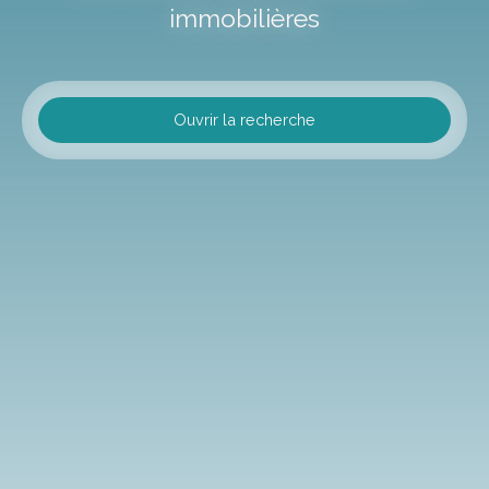
immobilières
Ouvrir la recherche
Type d'offre
Vente
Type de bien
Terrain
Localisation
Préaux (76160)
Budget max (€)
Surface min (m²)
Rechercher