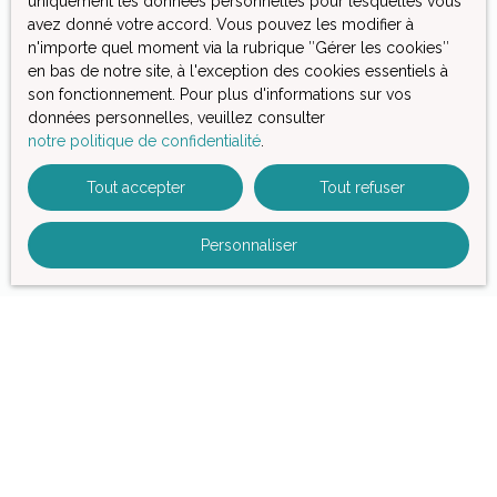
uniquement les données personnelles pour lesquelles vous
téléphonique, vous pouvez vous inscrire gratuitement
avez donné votre accord. Vous pouvez les modifier à
sur la liste d'opposition au démarchage téléphonique,
n'importe quel moment via la rubrique ″Gérer les cookies″
prévu par l'article L223-1 du code de la consommation,
en bas de notre site, à l'exception des cookies essentiels à
sur le site Internet www.bloctel.gouv.fr ou par courrier
son fonctionnement. Pour plus d'informations sur vos
adressé à :
données personnelles, veuillez consulter
notre politique de confidentialité
.
Société Worldline, Service Bloctel, CS 61311, 41013
BLOIS CEDEX.
Tout accepter
Tout refuser
Pour en savoir plus sur le traitement de vos données
personnelles, veuillez consulter notre
politique de
Personnaliser
confidentialité
.
Recevoir des annonces