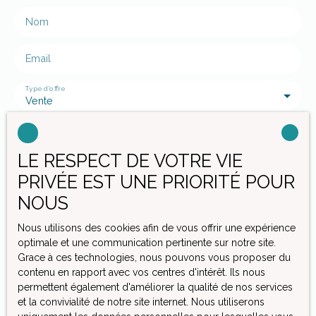
Nom
Email
Type d'offre
Vente
Type de bien
Terrain
LE RESPECT DE VOTRE VIE
Localisation
Préaux (76160)
PRIVÉE EST UNE PRIORITÉ POUR
NOUS
Budget max (€)
Nous utilisons des cookies afin de vous offrir une expérience
Surface min (m²)
optimale et une communication pertinente sur notre site.
Grace à ces technologies, nous pouvons vous proposer du
contenu en rapport avec vos centres d'intérêt. Ils nous
J'accepte le traitement de mes données personnelles
permettent également d'améliorer la qualité de nos services
conformément au RGPD. Si vous ne souhaitez pas faire
et la convivialité de notre site internet. Nous utiliserons
l'objet de prospection commerciale par voie