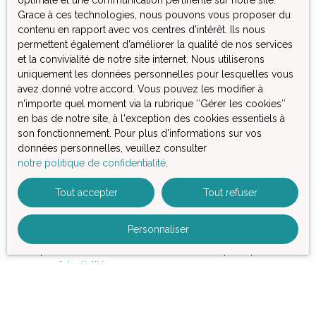
optimale et une communication pertinente sur notre site.
Grace à ces technologies, nous pouvons vous proposer du
Pièces min
contenu en rapport avec vos centres d'intérêt. Ils nous
permettent également d'améliorer la qualité de nos services
J'accepte le traitement de mes données personnelles
et la convivialité de notre site internet. Nous utiliserons
conformément au RGPD. Si vous ne souhaitez pas faire
uniquement les données personnelles pour lesquelles vous
l'objet de prospection commerciale par voie
avez donné votre accord. Vous pouvez les modifier à
téléphonique, vous pouvez vous inscrire gratuitement
n'importe quel moment via la rubrique ″Gérer les cookies″
sur la liste d'opposition au démarchage téléphonique,
en bas de notre site, à l'exception des cookies essentiels à
prévu par l'article L223-1 du code de la consommation,
son fonctionnement. Pour plus d'informations sur vos
sur le site Internet www.bloctel.gouv.fr ou par courrier
données personnelles, veuillez consulter
adressé à :
notre politique de confidentialité
.
Société Worldline, Service Bloctel, CS 61311, 41013
Tout accepter
Tout refuser
BLOIS CEDEX.
Personnaliser
Pour en savoir plus sur le traitement de vos données
personnelles, veuillez consulter notre
politique de
confidentialité
.
Recevoir des annonces