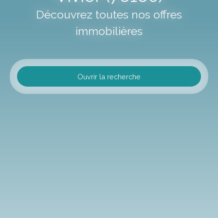
Découvrez toutes nos offres
immobilières
Ouvrir la recherche
Type d'offre
Vente
Type de bien
Maison
Localisation
Roncherolles-sur-le-Vivier (76160)
Budget max (€)
Surface min (m²)