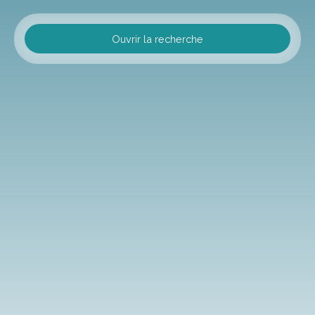
Ouvrir la recherche
Type d'offre
Vente
Type de bien
Immobilier Pro
Localisation
Rouen (76000)
Budget max (€)
Surface min (m²)
Rechercher