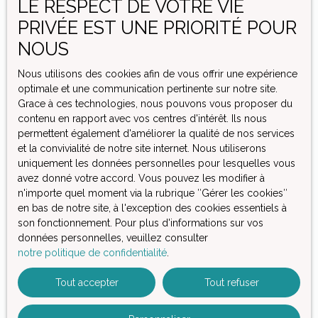
LE RESPECT DE VOTRE VIE
Surface min (m²)
PRIVÉE EST UNE PRIORITÉ POUR
NOUS
J'accepte le traitement de mes données personnelles
conformément au RGPD. Si vous ne souhaitez pas faire
Nous utilisons des cookies afin de vous offrir une expérience
l'objet de prospection commerciale par voie
optimale et une communication pertinente sur notre site.
téléphonique, vous pouvez vous inscrire gratuitement
Grace à ces technologies, nous pouvons vous proposer du
sur la liste d'opposition au démarchage téléphonique,
contenu en rapport avec vos centres d'intérêt. Ils nous
prévu par l'article L223-1 du code de la consommation,
permettent également d'améliorer la qualité de nos services
sur le site Internet www.bloctel.gouv.fr ou par courrier
et la convivialité de notre site internet. Nous utiliserons
adressé à :
uniquement les données personnelles pour lesquelles vous
avez donné votre accord. Vous pouvez les modifier à
Société Worldline, Service Bloctel, CS 61311, 41013
n'importe quel moment via la rubrique ″Gérer les cookies″
BLOIS CEDEX.
en bas de notre site, à l'exception des cookies essentiels à
son fonctionnement. Pour plus d'informations sur vos
Pour en savoir plus sur le traitement de vos données
données personnelles, veuillez consulter
personnelles, veuillez consulter notre
politique de
notre politique de confidentialité
.
confidentialité
.
Tout accepter
Tout refuser
Recevoir des annonces