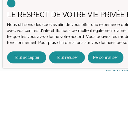
Prénom
LE RESPECT DE VOTRE VIE PRIVÉE
Type d'offre
Vente
Nous utilisons des cookies afin de vous offrir une expérience o
avec vos centres d'intérêt. Ils nous permettent également d'amélio
Budget max (€
lesquelles vous avez donné votre accord. Vous pouvez les modifie
fonctionnement. Pour plus d'informations sur vos données person
J'accepte 
souhaitez p
Tout accepter
Tout refuser
Personnaliser
vous inscri
l'article L
courrier adr
Société Wor
Pour en sav
politique de