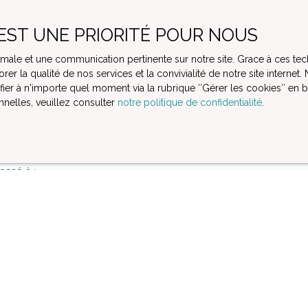
Nom
Email
 EST UNE PRIORITÉ POUR NOUS
Type de bien
Localisation
Immeuble
Serqueux (7
ptimale et une communication pertinente sur notre site. Grace à ces
rer la qualité de nos services et la convivialité de notre site intern
)
Surface min (m²)
r à n'importe quel moment via la rubrique ″Gérer les cookies″ en bas
nelles, veuillez consulter
notre politique de confidentialité
.
le traitement de mes données personnelles conformément au RGPD
as faire l'objet de prospection commerciale par voie téléphoniqu
re gratuitement sur la liste d'opposition au démarchage téléphoniq
223-1 du code de la consommation, sur le site Internet www.bloctel.g
essé à :
ldline, Service Bloctel, CS 61311, 41013 BLOIS CEDEX.
oir plus sur le traitement de vos données personnelles, veuillez c
 confidentialité
.
Recevoir des annonces