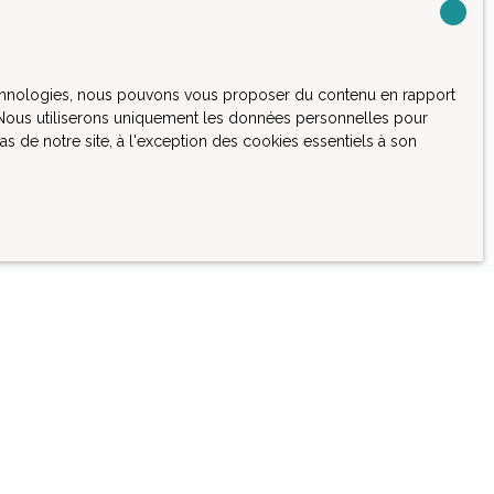
6440)
 technologies, nous pouvons vous proposer du contenu en rapport
et. Nous utiliserons uniquement les données personnelles pour
 de notre site, à l'exception des cookies essentiels à son
. Si vous ne
e, vous pouvez
ue, prévu par
ouv.fr ou par
onsulter notre