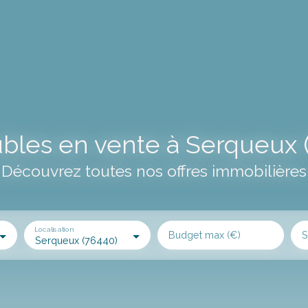
les en vente à Serqueux 
Découvrez toutes nos offres immobilières
Localisation
Budget max (€)
S
Serqueux (76440)