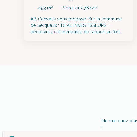
493
m²
Serqueux 76440
AB Conseils vous propose. Sur la commune
de Serqueux : IDEAL INVESTISSEURS :
découvrez cet immeuble de rapport au fort
potentiel de près de 500m² à rénover
entièrement avec bâtiments annexes.
Plusieurs destinations possibles en lots
d'habitations et de commerces. Le tout sur
une parcelle d'environ 524m² + d'infos
Stephanie Laisney : 06 46 38 35 88
Ne manquez plus 
!