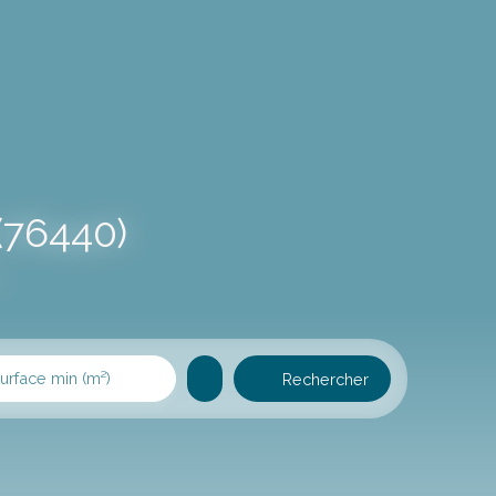
(76440)
urface min (m²)
Rechercher