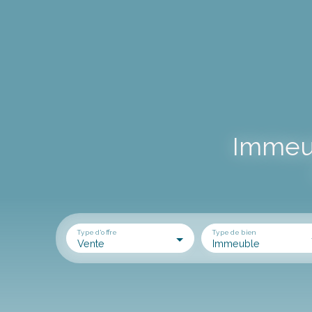
Immeub
Type d'offre
Type de bien
Vente
Immeuble